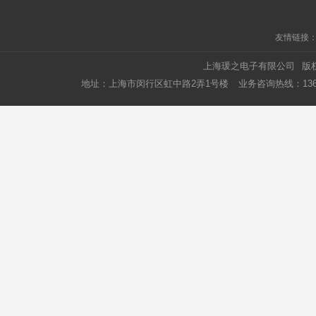
友情链接
上海瑗之电子有限公司
版
地址：上海市闵行区虹中路2弄1号楼
业务咨询热线：1366